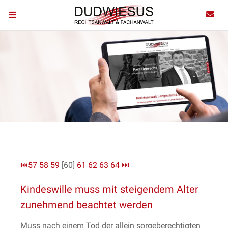
⏮
57
58
59
[60]
61
62
63
64
⏭
Kindeswille muss mit steigendem Alter
zunehmend beachtet werden
Muss nach einem Tod der allein sorgeberechtigten