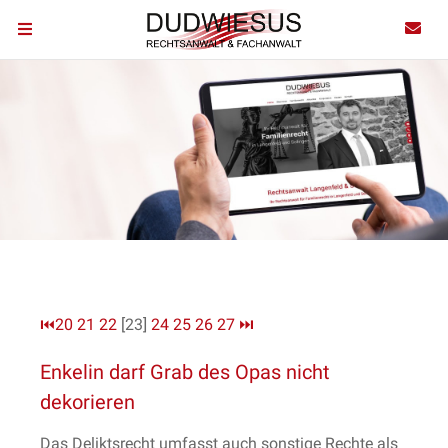
⏮
20
21
22
[23]
24
25
26
27
⏭
Enkelin darf Grab des Opas nicht
dekorieren
Das Deliktsrecht umfasst auch sonstige Rechte als